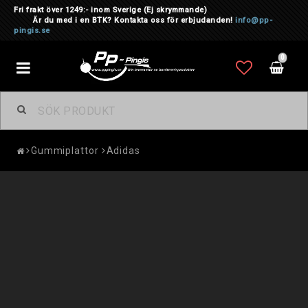
Fri frakt över 1249:- inom Sverige
(Ej skrymmande)
Är du med i en BTK? Kontakta oss för erbjudanden!
info@pp-
pingis.se
0
Toggle
navigation
Gummiplattor
Adidas