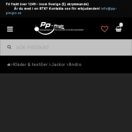
Fri frakt över 1249:- inom Sverige
(Ej skrymmande)
Är du med i en BTK? Kontakta oss för erbjudanden!
info@pp-
pingis.se
0
Toggle
navigation
Kläder & textilier
Jackor
Andro