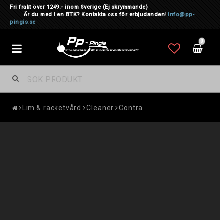
Fri frakt över 1249:- inom Sverige
(Ej skrymmande)
Är du med i en BTK? Kontakta oss för erbjudanden!
info@pp-
pingis.se
0
Toggle
navigation
Lim & racketvård
Cleaner
Contra