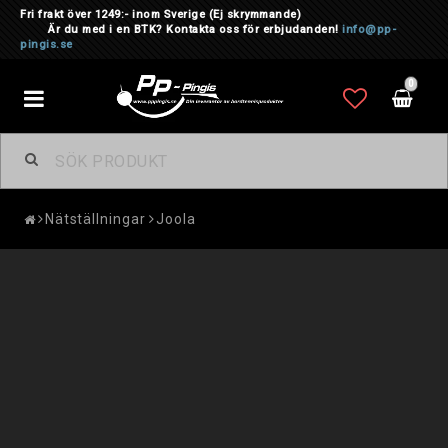
Fri frakt över 1249:- inom Sverige
(Ej skrymmande)
Är du med i en BTK? Kontakta oss för erbjudanden!
info@pp-
pingis.se
0
Toggle
navigation
Nätställningar
Joola