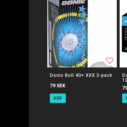
Lägg ti
Donic Boll 40+ XXX 3-pack
D
1
79 SEK
7
KÖP