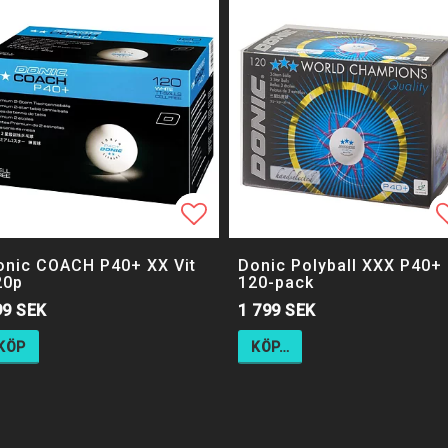
ll i favoritlistan
Lägg till i favoritlistan
Lägg till i favoritlistan
L
L
onic COACH P40+ XX Vit
Donic Polyball XXX P40+
20p
120-pack
99 SEK
1 799 SEK
KÖP
KÖP…