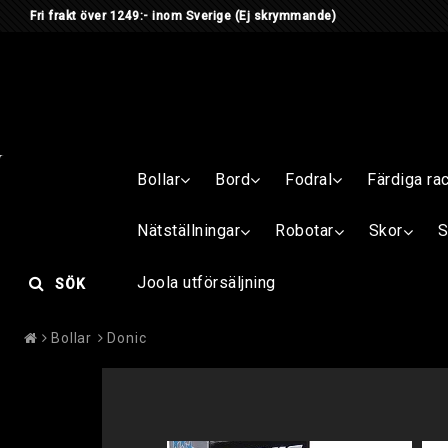
Fri frakt över 1249:- inom Sverige
(Ej skrymmande) Är du me
Bollar
Bord
Fodral
Färdiga ra
Nätställningar
Robotar
Skor
S
Joola utförsäljning
SÖK
Bollar
Donic