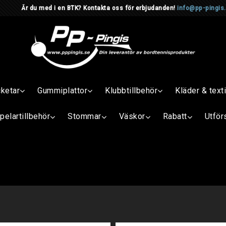
d i en BTK? Kontakta oss för erbjudanden!
info@pp-pingis
cketar
Gummiplattor
Klubbtillbehör
Kläder & texti
pelartillbehör
Stommar
Väskor
Rabatt
Utför