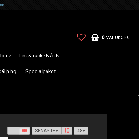
.se
0
VARUKORG
lier
Lim & racketvård
DIN VARUKORG ÄR TOM
säljning
Specialpaket
SENASTE
48