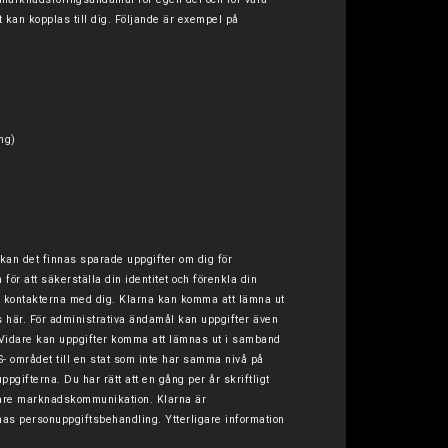
kt kan kopplas till dig. Följande är exempel på
ng)
an det finnas sparade uppgifter om dig för
r att säkerställa din identitet och förenkla din
i kontakterna med dig. Klarna kan komma att lämna ut
s här. För administrativa ändamål kan uppgifter även
g. Vidare kan uppgifter komma att lämnas ut i samband
- området till en stat som inte har samma nivå på
gifterna. Du har rätt att en gång per år skriftligt
rligare marknadskommunikation. Klarna är
as personuppgiftsbehandling. Ytterligare information