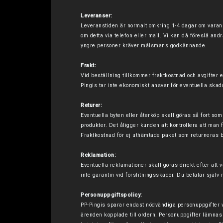
Leveranser:
Leveranstiden är normalt omkring 1-4 dagar om varan 
om detta via telefon eller mail. Vi kan då föreslå and
yngre personer kräver målsmans godkännande.
Frakt:
Vid beställning tillkommer fraktkostnad och avgifter e
Pingis tar inte ekonomiskt ansvar för eventuella skad
Returer:
Eventuella byten eller återköp skall göras så fort so
produkter. Det åligger kunden att kontrollera att man 
Fraktkostnad för ej uthämtade paket som returneras 
Reklamation:
Eventuella reklamationer skall göras direkt efter att 
inte garantin vid förslitningsskador. Du betalar själv 
Personuppgiftspolicy:
PP-Pingis sparar endast nödvändiga personuppgifter vid
ärenden kopplade till ordern. Personuppgifter lämnas a