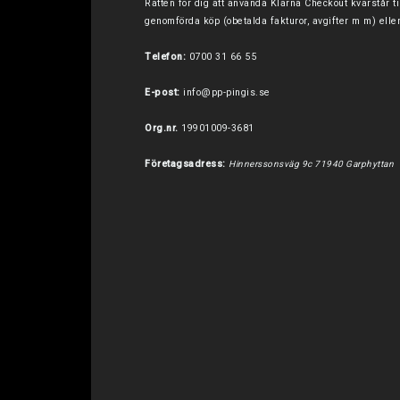
Rätten för dig att använda Klarna Checkout kvarstår t
genomförda köp (obetalda fakturor, avgifter m m) elle
Telefon:
0700 31 66 55
E-post:
info@pp-pingis.se
Org.nr.
19901009-3681
Företagsadress:
Hinnerssonsväg 9c 71940 Garphyttan