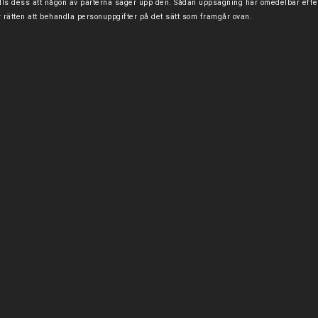
ills dess att någon av parterna säger upp den. Sådan uppsägning har omedelbar effek
r rätten att behandla personuppgifter på det sätt som framgår ovan.