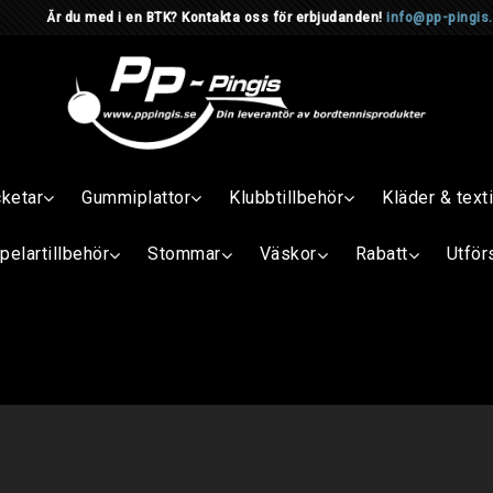
d i en BTK? Kontakta oss för erbjudanden!
info@pp-pingis
cketar
Gummiplattor
Klubbtillbehör
Kläder & texti
pelartillbehör
Stommar
Väskor
Rabatt
Utför