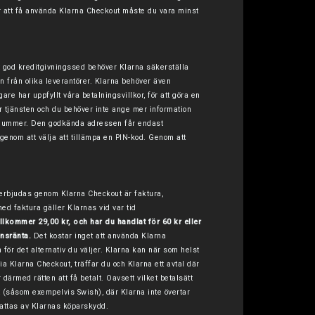
För att få använda Klarna Checkout måste du vara minst
gt god kreditgivningssed behöver Klarna säkerställa
n från olika leverantörer. Klarna behöver även
re har uppfyllt våra betalningsvillkor, för att göra en
 tjänsten och du behöver inte ange mer information
postnummer. Den godkända adressen får endast
genom att välja att tillämpa en PIN-kod. Genom att
 erbjudas genom Klarna Checkout är faktura,
med faktura gäller Klarnas vid var tid
illkommer 29,00 kr, och har du handlat för 60 kr eller
nsränta.
Det kostar inget att använda Klarna
för det alternativ du väljer. Klarna kan när som helst
via Klarna Checkout, träffar du och Klarna ett avtal där
 därmed rätten att få betalt. Oavsett vilket betalsätt
t (såsom exempelvis Swish), där Klarna inte övertar
fattas av
Klarnas köparskydd
.