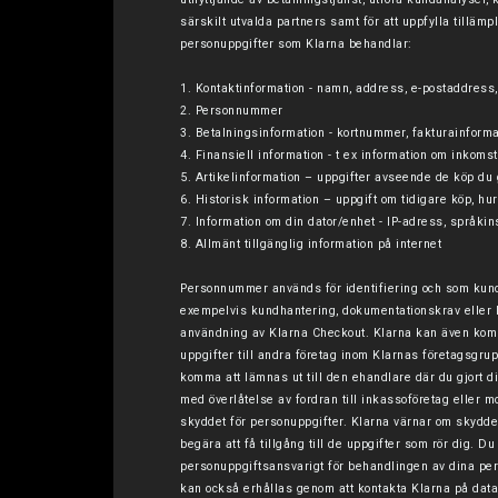
särskilt utvalda partners samt för att uppfylla tillämp
personuppgifter som Klarna behandlar:
1. Kontaktinformation - namn, address, e-postaddres
2. Personnummer
3. Betalningsinformation - kortnummer, fakturainform
4. Finansiell information - t ex information om inkom
5. Artikelinformation – uppgifter avseende de köp du 
6. Historisk information – uppgift om tidigare köp, hu
7. Information om din dator/enhet - IP-adress, språki
8. Allmänt tillgänglig information på internet
Personnummer används för identifiering och som kund
exempelvis kundhantering, dokumentationskrav eller l
användning av Klarna Checkout. Klarna kan även komm
uppgifter till andra företag inom Klarnas företagsgr
komma att lämnas ut till den ehandlare där du gjort d
med överlåtelse av fordran till inkassoföretag eller 
skyddet för personuppgifter. Klarna värnar om skyddet
begära att få tillgång till de uppgifter som rör dig. D
personuppgiftsansvarigt för behandlingen av dina pe
kan också erhållas genom att kontakta Klarna på
dat