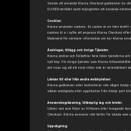
Genom att använda Klarna Checkout godkänner du vår anv
EU/EES-området samt möjligheten att använda elektro
Cookies:
Klarna använder cookies. En cookie är en liten textfil
cookies bl a i syfte att anpassa Klarna Checkout efte
Statement
för närmare information om hur Klarna anv
Ändringar, tillägg och övriga Tjänster:
Klarna ändrar och förbättrar hela tiden tjänsterna och
nytt köp. För övriga tjänster som Klarna tillhandahåller
det visar sig att ett visst vilkor inte är verkställbart 
Länkar till eller från andra webbplatser:
Klarna godkänner eller kontrollerar inte någon tredje 
sådan webbplats eller applikation från tredje part til
Ansvarsbegränsning, tillämplig lag och tvister:
Utöver vad som följer av Villkoren eller tvingande kon
Checkout. Klarna ansvarar inte heller för skada som 
Uppsägning: