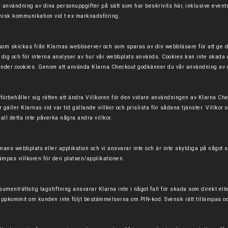
ändning av dina personuppgifter på sätt som har beskrivits här, inklusive eventuell ö
nisk kommunikation vid t ex marknadsföring.
 som skickas från Klarnas webbserver och som sparas av din webbläsare för att ge dig
r dig och för interna analyser av hur vår webbplats används. Cookies kan inte skada 
änder cookies.
Genom att använda Klarna Checkout godkänner du vår användning av 
 förbehåller sig rätten att ändra Villkoren för den vidare användningen av Klarna Chec
 gäller Klarnas vid var tid gällande villkor och prislista för sådana tjänster. Villkor 
skall detta inte påverka några andra villkor.
mans webbplats eller applikation och vi ansvarar inte och är inte skyldiga på något s
lämpas villkoren för den platsen/applikationen.
sumenträttslig lagstiftning ansvarar Klarna inte i något fall för skada som direkt el
uppkommit om kunden inte följt bestämmelserna om PIN-kod. Svensk rätt tillämpas oc