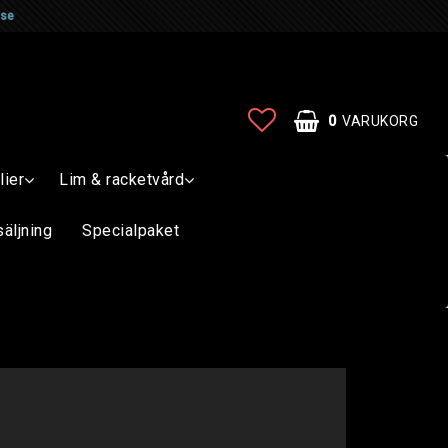
.se
0
VARUKORG
lier
Lim & racketvård
säljning
Specialpaket