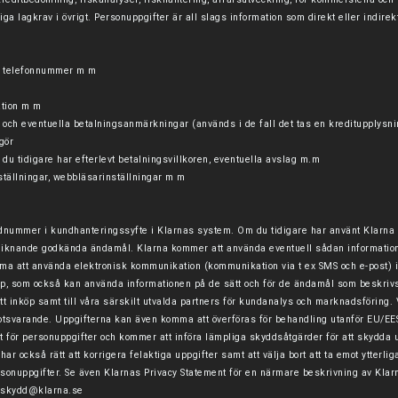
liga lagkrav i övrigt. Personuppgifter är all slags information som direkt eller indire
s, telefonnummer m m
ation m m
st och eventuella betalningsanmärkningar (används i de fall det tas en kreditupplysni
gör
r du tidigare har efterlevt betalningsvillkoren, eventuella avslag m.m
nställningar, webbläsarinställningar m m
nummer i kundhanteringssyfte i Klarnas system. Om du tidigare har använt Klarna k
iknande godkända ändamål. Klarna kommer att använda eventuell sådan information fö
a att använda elektronisk kommunikation (kommunikation via t ex SMS och e-post) 
upp, som också kan använda informationen på de sätt och för de ändamål som beskriv
itt inköp samt till våra särskilt utvalda partners för kundanalys och marknadsförin
motsvarande. Uppgifterna kan även komma att överföras för behandling utanför EU/EES
 för personuppgifter och kommer att införa lämpliga skyddsåtgärder för att skydda upp
u har också rätt att korrigera felaktiga uppgifter samt att välja bort att ta emot ytte
rsonuppgifter.
Se även
Klarnas Privacy Statement
för en närmare beskrivning av Klarn
askydd@klarna.se