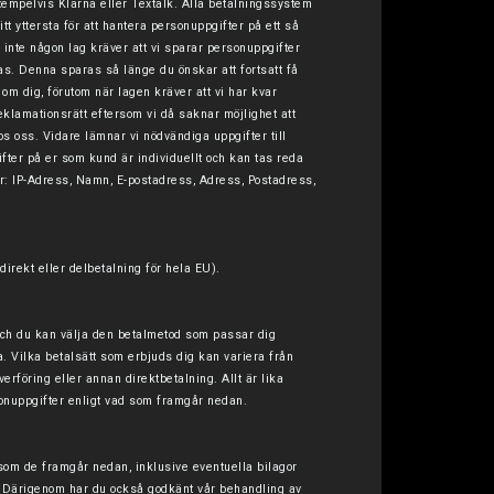
xempelvis Klarna eller Textalk. Alla betalningssystem
 yttersta för att hantera personuppgifter på ett så
r inte någon lag kräver att vi sparar personuppgifter
ras. Denna sparas så länge du önskar att fortsatt få
 om dig, förutom när lagen kräver att vi har kvar
 reklamationsrätt eftersom vi då saknar möjlighet att
os oss. Vidare lämnar vi nödvändiga uppgifter till
fter på er som kund är individuellt och kan tas reda
r: IP-Adress, Namn, E-postadress, Adress, Postadress,
direkt eller delbetalning för hela EU)
.
t och du kan välja den betalmetod som passar dig
la. Vilka betalsätt som erbjuds dig kan variera från
rföring eller annan direktbetalning. Allt är lika
sonuppgifter enligt vad som framgår nedan.
åsom de framgår nedan, inklusive eventuella bilagor
t. Därigenom har du också godkänt vår behandling av