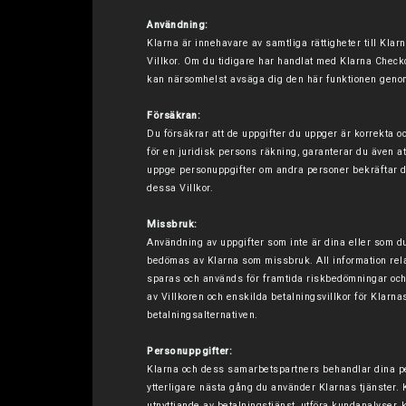
Användning:
Klarna är innehavare av samtliga rättigheter till Klar
Villkor. Om du tidigare har handlat med Klarna Check
kan närsomhelst avsäga dig den här funktionen genom
Försäkran:
Du försäkrar att de uppgifter du uppger är korrekta 
för en juridisk persons räkning, garanterar du även a
uppge personuppgifter om andra personer bekräftar du
dessa Villkor.
Missbruk:
Användning av uppgifter som inte är dina eller som du
bedömas av Klarna som missbruk. All information rela
sparas och används för framtida riskbedömningar och 
av Villkoren och enskilda betalningsvillkor för Klar
betalningsalternativen.
Personuppgifter:
Klarna och dess samarbetspartners behandlar dina per
ytterligare nästa gång du använder Klarnas tjänster. K
utnyttjande av betalningstjänst, utföra kundanalyser,