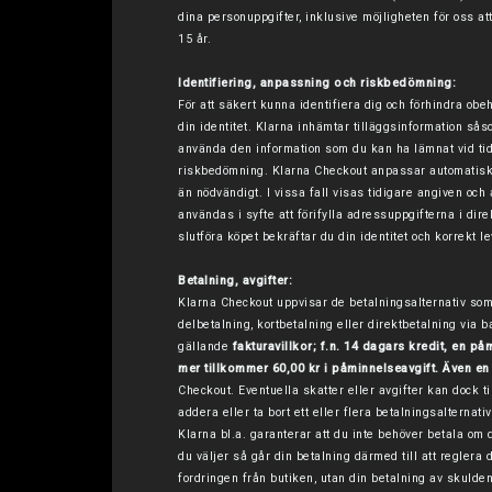
dina personuppgifter, inklusive möjligheten för oss at
15 år.
Identifiering, anpassning och riskbedömning:
För att säkert kunna identifiera dig och förhindra ob
din identitet. Klarna inhämtar tilläggsinformation så
använda den information som du kan ha lämnat vid tidig
riskbedömning. Klarna Checkout anpassar automatiskt
än nödvändigt. I vissa fall visas tidigare angiven oc
användas i syfte att förifylla adressuppgifterna i di
slutföra köpet bekräftar du din identitet och korrekt 
Betalning, avgifter:
Klarna Checkout uppvisar de betalningsalternativ som
delbetalning, kortbetalning eller direktbetalning via b
gällande
fakturavillkor; f.n. 14 dagars kredit, en på
mer tillkommer 60,00 kr i påminnelseavgift. Även en
Checkout. Eventuella skatter eller avgifter kan dock t
addera eller ta bort ett eller flera betalningsalterna
Klarna bl.a. garanterar att du inte behöver betala om d
du väljer så går din betalning därmed till att regler
fordringen från butiken, utan din betalning av skulden 