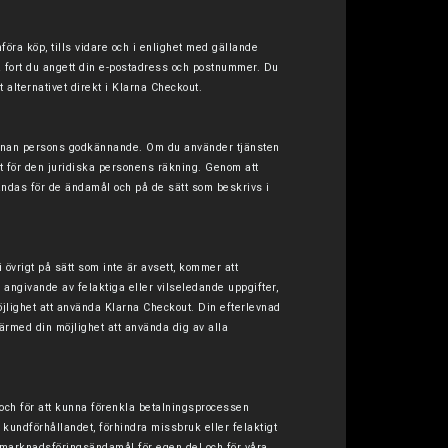
öra köp, tills vidare och i enlighet med gällande
å fort du angett din e-postadress och postnummer. Du
t alternativet direkt i Klarna Checkout.
r annan persons godkännande.
Om du använder tjänsten
et för den juridiska personens räkning. Genom att
ändas för de ändamål och på de sätt som beskrivs i
övrigt på sätt som inte är avsett, kommer att
angivande av felaktiga eller vilseledande uppgifter,
jlighet att använda Klarna Checkout. Din efterlevnad
ärmed din möjlighet att använda dig av alla
och för att kunna förenkla betalningsprocessen
 kundförhållandet, förhindra missbruk eller felaktigt
h marknadsföringsändamål för egen del och för våra