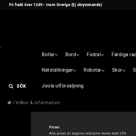
Fri frakt över 1249:- inom Sverige
(Ej skrymmande) Är du me
Bollar
Bord
Fodral
Färdiga ra
Nätställningar
Robotar
Skor
S
Joola utförsäljning
SÖK
Villkor & information
Priser:
Alla priser är angivna ink
lusive moms med 25%