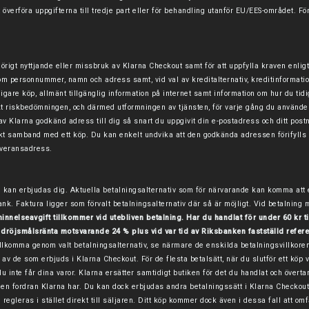
t överföra uppgifterna till tredje part eller för behandling utanför EU/EES-området. 
ehörigt nyttjande eller missbruk av Klarna Checkout samt för att uppfylla kraven enli
som personnummer, namn och adress samt, vid val av kreditalternativ, kreditinformatio
are köp, allmänt tillgänglig information på internet samt information om hur du tidiga
 riskbedömningen, och därmed utformningen av tjänsten, för varje gång du använder
h av Klarna godkänd adress till dig så snart du uppgivit din e-postadress och ditt 
rekt samband med ett köp. Du kan enkelt undvika att den godkända adressen förifylls 
leveransadress.
 kan erbjudas dig. Aktuella betalningsalternativ som för närvarande kan komma att
ank. Faktura ligger som förvalt betalningsalternativ där så är möjligt. Vid betalning 
minnelseavgift tillkommer vid utebliven betalning. Har du handlat för under 60 kr t
 dröjsmålsränta motsvarande 24 % plus vid var tid av Riksbanken fastställd refere
illkomma genom valt betalningsalternativ, se närmare de enskilda betalningsvillkoren 
tiv av de som erbjuds i Klarna Checkout.
För de flesta betalsätt, när du slutför ett köp 
u inte får dina varor. Klarna ersätter samtidigt butiken för det du handlat och övertar
a den fordran Klarna har. Du kan dock erbjudas andra betalningssätt i Klarna Checkou
regleras i stället direkt till säljaren. Ditt köp kommer dock även i dessa fall att om