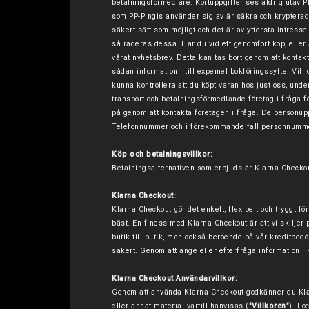
betalningsförmedlare. Kortuppgifter ses aldrig utav P
som PP-Pingis använder sig av är säkra och krypterade
säkert sätt som möjligt och det är av yttersta intresse
så raderas dessa. Har du vid ett genomfört köp, eller 
vårat nyhetsbrev. Detta kan tas bort genom att kontakta
sådan information i till expemel bokföringssyfte. Vill 
kunna kontrollera att du köpt varan hos just oss, unde
transport och betalningsförmedlande företag i fråga f
på genom att kontakta företagen i fråga. De personup
Telefonnummer och i förekommande fall personnummer 
Köp och betalningsvillkor:
Betalningsalternativen som erbjuds är Klarna Checkout 
Klarna Checkout:
Klarna Checkout gör det enkelt, flexibelt och tryggt f
bäst.
En finess med Klarna Checkout är att vi skiljer p
butik till butik, men också beroende på vår kreditbedö
säkert.
Genom att ange eller efterfråga information 
Klarna Checkout Användarvillkor:
Genom att använda Klarna Checkout godkänner du Kla
eller annat material vartill hänvisas (
"Villkoren"
). I 