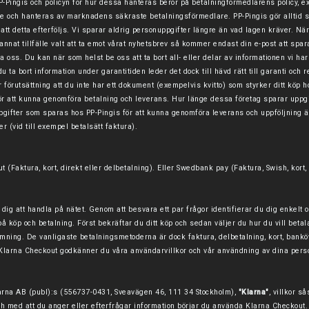
P-Pingis och policyn för hur dessa hanteras beror på betalningförmedlarens policy, e
 och hanteras av marknadens säkraste betalningsförmedlare. PP-Pingis gör alltid sitt
 att detta efterföljs. Vi sparar aldrig personuppgifter längre än vad lagen kräver. Nä
annat tillfälle valt att ta emot vårat nyhetsbrev så kommer endast din e-post att spa
 oss. Du kan när som helst be oss att ta bort all- eller delar av informationen vi har
du ta bort information under garantitiden leder det dock till hävd rätt till garanti och
r förutsättning att du inte har ett dokument (exempelvis kvitto) som styrker ditt köp h
ör att kunna genomföra betalning och leverans. Hur länge dessa företag sparar uppgi
pgifter som sparas hos PP-Pingis för att kunna genomföra leverans och uppföljning ä
(vid till exempel betalsätt faktura).
(Faktura, kort, direkt eller delbetalning). E
ller Swedbank pay (Faktura, Swish, kort, 
ör dig att handla på nätet. Genom att besvara ett par frågor identifierar du dig enkel
å köp och betalning. Först bekräftar du ditt köp och sedan väljer du hur du vill beta
mning. De vanligaste betalningsmetoderna är dock faktura, delbetalning, kort, banköve
i Klarna Checkout godkänner du våra användarvillkor och vår användning av dina per
rna AB (publ):s (556737-0431, Sveavägen 46, 111 34 Stockholm),
"Klarna"
, villkor s
och med att du anger eller efterfrågar information börjar du använda Klarna Checkou