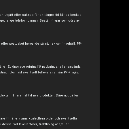
n utgått eller saknas för en längre tid får du besked
var god ange telefonnummer. Beställningar som görs av
 eller postpaket beroende på storlek och innehåll. PP-
gäller EJ öppnade originalförpackningar eller använda
tnad, utom vid eventuell felleverans från PP-Pingis.
odukten får man alltid nya produkter. Däremot gäller
are tillfälle kunna kontrollera order och eventuella
 dessa fall leverantörer, fraktbolag och/eller