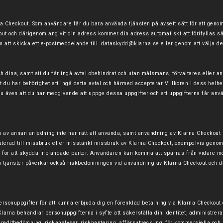
na Checkout. Som användare får du bara använda tjänsten på avsett sätt för att genomf
out och därigenom angivit din adress kommer din adress automatiskt att förifyllas s
 att skicka ett e-postmeddelande till
dataskydd@klarna.se
eller genom att välja de
och dina, samt att du får ingå avtal obehindrat och utan målsmans, förvaltares elle
tt du har behörighet att ingå detta avtal och härmed accepterar Villkoren i dess helh
 även att du har medgivande att uppge dessa uppgifter och att uppgifterna får anv
 av annan anledning inte har rätt att använda, samt användning av Klarna Checkout i 
terad till missbruk eller misstänkt missbruk av Klarna Checkout, exempelvis genom 
för att skydda inblandade parter. Användaren kan komma att spärras från vidare mö
nas tjänster påverkar också riskbedömningen vid användning av Klarna Checkout och d
sonuppgifter för att kunna erbjuda dig en förenklad betalning via Klarna Checkout 
larna behandlar personuppgifterna i syfte att säkerställa din identitet, administrera
 kreditbedömning, riskanalyser, riskhantering, affärsutveckling, för kommersiella oc