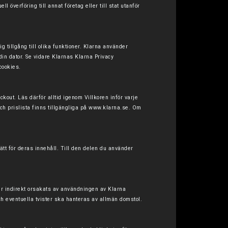
verföring till annat företag eller till stat utanför
 tillgång till olika funktioner. Klarna använder
din dator. Se vidare Klarnas
Klarna Privacy
cookies.
kout. Läs därför alltid igenom Villkoren inför varje
och prislista finns tillgängliga på
www.klarna.se
. Om
ätt för deras innehåll. Till den delen du använder
ler indirekt orsakats av användningen av Klarna
h eventuella tvister ska hanteras av allmän domstol.