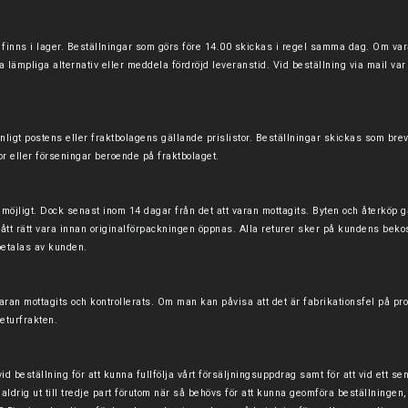
finns i lager. Beställningar som görs före 14.00 skickas i regel samma dag. Om vara
ra lämpliga alternativ eller meddela fördröjd leveranstid. Vid beställning via mail 
nligt postens eller fraktbolagens gällande prislistor. Beställningar skickas som brev
or eller förseningar beroende på fraktbolaget.
m möjligt. Dock senast inom 14 dagar från det att varan mottagits. Byten och återköp 
fått rätt vara innan originalförpackningen öppnas. Alla returer sker på kundens bekos
betalas av kunden.
varan mottagits och kontrollerats. Om man kan påvisa att det är fabrikationsfel på pr
returfrakten.
 beställning för att kunna fullfölja vårt försäljningsuppdrag samt för att vid ett sen
ldrig ut till tredje part förutom när så behövs för att kunna geomföra beställningen, i