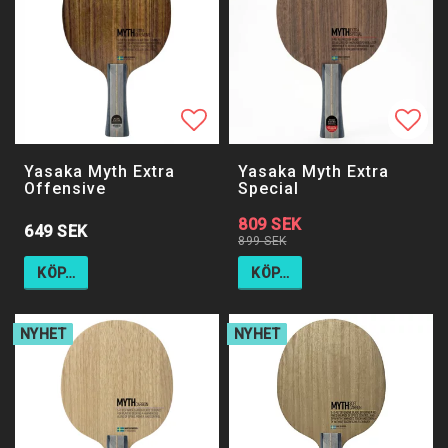
Lägg till i favoritlistan
Lägg till i favoritlistan
Lägg 
Lägg 
Yasaka Myth Extra
Yasaka Myth Extra
Offensive
Special
809 SEK
649 SEK
899 SEK
KÖP…
KÖP…
NYHET
NYHET