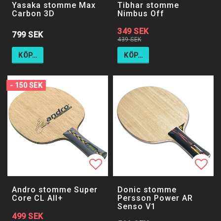
Yasaka stomme Max
Tibhar stomme
Carbon 3D
Nimbus Off
349 SEK
799 SEK
439 SEK
KÖP…
KÖP…
- 150 SEK
Lägg till i favoritlistan
Lägg 
Andro stomme Super
Donic stomme
Core CL All+
Persson Power AR
Senso V1
499 SEK