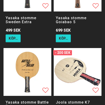
Lägg till i favoritlistan
Lägg till i favoritlistan
Lägg 
Lägg 
Yasaka stomme
Yasaka stomme
Sweden Extra
Goiabao 5
499 SEK
699 SEK
KÖP…
KÖP…
- 200 SEK
Lägg till i favoritlistan
Lägg till i favoritlistan
Lägg 
Yasaka stomme Battle
Joola stomme K7