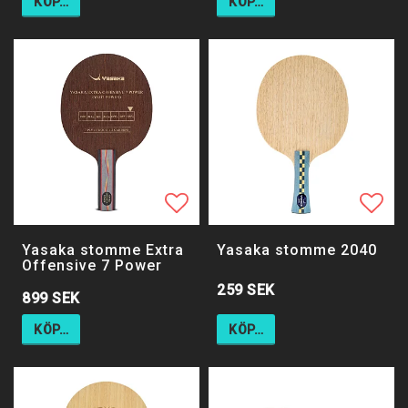
KÖP…
KÖP…
Lägg till i favoritlistan
Lägg till i favoritlistan
Lägg 
Lägg 
Yasaka stomme Extra
Yasaka stomme 2040
Offensive 7 Power
259 SEK
899 SEK
KÖP…
KÖP…