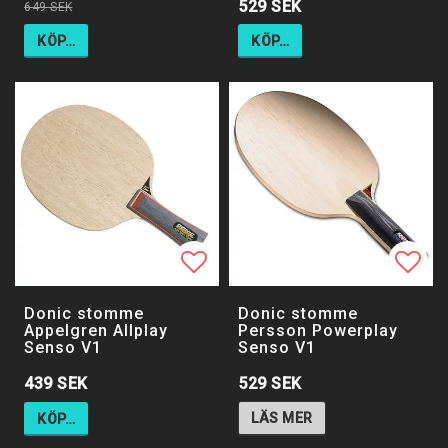
529 SEK
649 SEK
KÖP…
KÖP…
Lägg till i favoritlistan
Lägg 
Donic stomme
Donic stomme
Appelgren Allplay
Persson Powerplay
Senso V1
Senso V1
529 SEK
439 SEK
LÄS MER
KÖP…