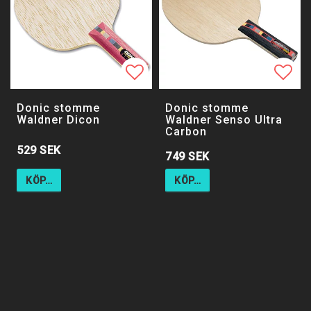
Lägg till i favoritlistan
Lägg 
Donic stomme
Donic stomme
Waldner Dicon
Waldner Senso Ultra
Carbon
529 SEK
749 SEK
KÖP…
KÖP…