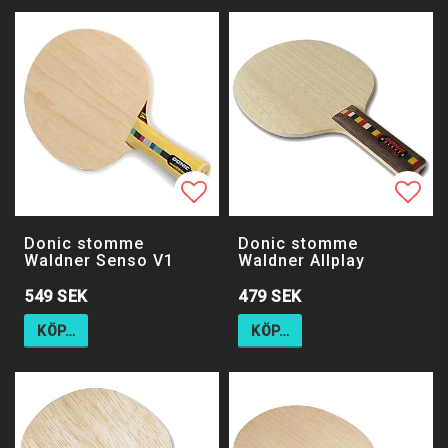
Lägg till i favoritlistan
Lägg 
Donic stomme
Donic stomme
Waldner Senso V1
Waldner Allplay
549 SEK
479 SEK
KÖP…
KÖP…