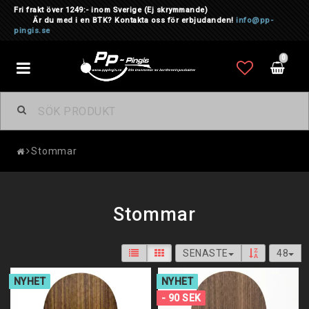
Fri frakt över 1249:- inom Sverige
(Ej skrymmande)
Är du med i en BTK? Kontakta oss för erbjudanden!
info@pp-
pingis.se
0
Toggle
navigation
Stommar
Stommar
SENASTE
48
NYHET
NYHET
- 90 SEK