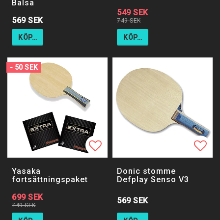
Balsa
549 SEK
569 SEK
749 SEK
KÖP…
KÖP…
- 50 SEK
Lägg till i favoritlistan
Lägg 
Yasaka
Donic stomme
fortsättningspaket
Defplay Senso V3
699 SEK
569 SEK
749 SEK