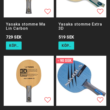
Lägg till i favoritlistan
Lägg till i favoritlistan
Lägg 
Yasaka stomme Ma
Yasaka stomme Extra
Lin Carbon
3D
729 SEK
519 SEK
KÖP…
KÖP…
- 90 SEK
Lägg till i favoritlistan
Lägg till i favoritlistan
Lägg 