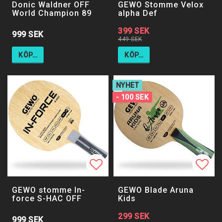
Donic Waldner OFF
GEWO Stomme Velox
World Champion 89
alpha Def
399 SEK
999 SEK
449 SEK
KÖP…
KÖP…
NYHET
- 100 SEK
Lägg till i favoritlistan
Lägg till i favoritlistan
Lägg 
GEWO stomme In-
GEWO Blade Aruna
force S-HAC OFF
Kids
299 SEK
999 SEK