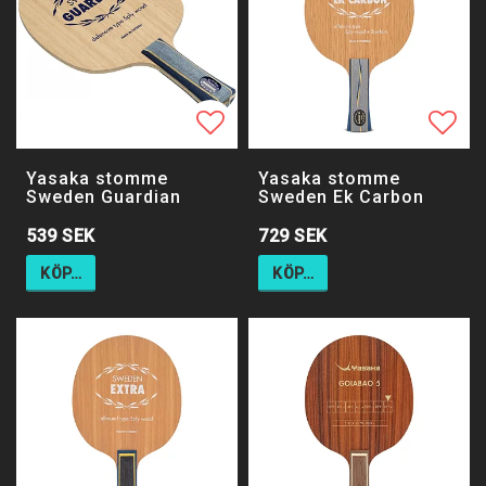
Lägg till i favoritlistan
Lägg 
Lägg 
Yasaka stomme
Yasaka stomme
Sweden Guardian
Sweden Ek Carbon
539 SEK
729 SEK
KÖP…
KÖP…