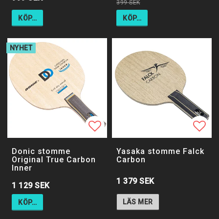
399 SEK
KÖP…
KÖP…
NYHET
Lägg till i favoritlistan
Lägg 
Donic stomme
Yasaka stomme Falck
Original True Carbon
Carbon
Inner
1 379 SEK
1 129 SEK
LÄS MER
KÖP…