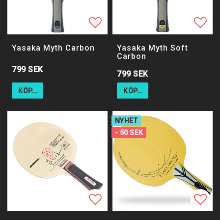
Lägg till i favoritlistan
Lägg till i favoritlistan
Lägg 
Lägg 
Yasaka Myth Carbon
Yasaka Myth Soft
Carbon
799 SEK
799 SEK
KÖP…
KÖP…
NYHET
- 50 SEK
Lägg till i favoritlistan
Lägg till i favoritlistan
Lägg 