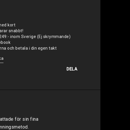
med kort
varar snabbt!
 1249:- inom Sverige (Ej skrymmande)
cebook
na och betala i din egen takt
ka
DELA
tade för sin fina 
imningsmetod.
