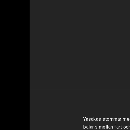
Yasakas stommar med 5
balans mellan fart och