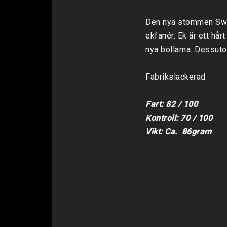
Den nya stommen Swede
ekfanér. Ek är ett hå
nya bollarna. Dessut
Fabrikslackerad

Fart: 82 / 100

Kontroll: 70 / 100

Vikt: Ca.  86gram