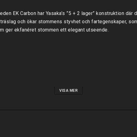
n EK Carbon har Yasaka’s ”5 + 2 lager” konstruktion där de 
rt träslag och ökar stommens styvhet och fartegenskaper, som 
om ger ekfanéret stommen ett elegant utseende.

VISA MER