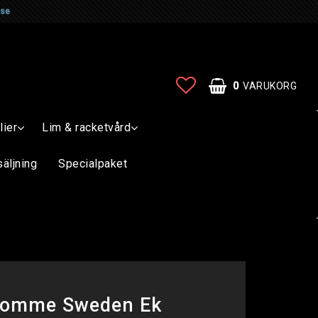
.se
0
VARUKORG
lier
Lim & racketvård
säljning
Specialpaket
tomme Sweden Ek