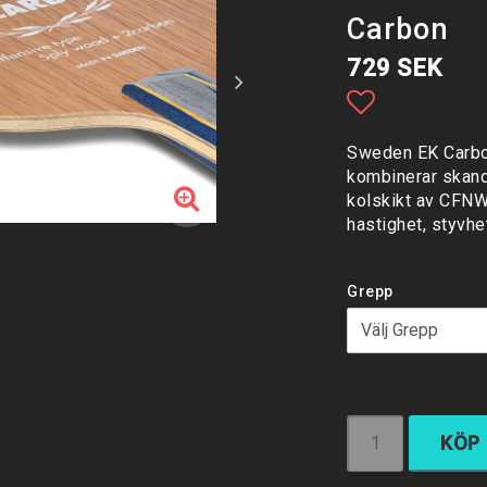
Carbon
729 SEK
Lägg till i 
Sweden EK Carbon
kombinerar skand
kolskikt av CFNW
hastighet, styvhet
Grepp
KÖP