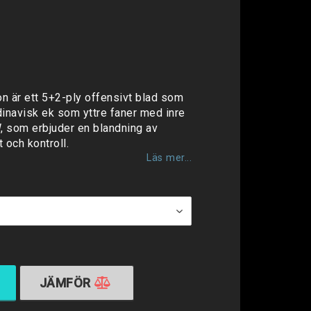
favoritlistan
 är ett 5+2-ply offensivt blad som
inavisk ek som yttre faner med inre
, som erbjuder en blandning av
 och kontroll.
Läs mer...
JÄMFÖR