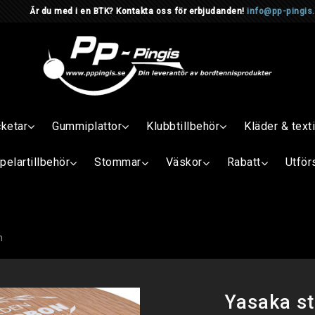
d i en BTK? Kontakta oss för erbjudanden!
info@pp-pingis
cketar
Gummiplattor
Klubbtillbehör
Kläder & texti
pelartillbehör
Stommar
Väskor
Rabatt
Utför
n
Yasaka s