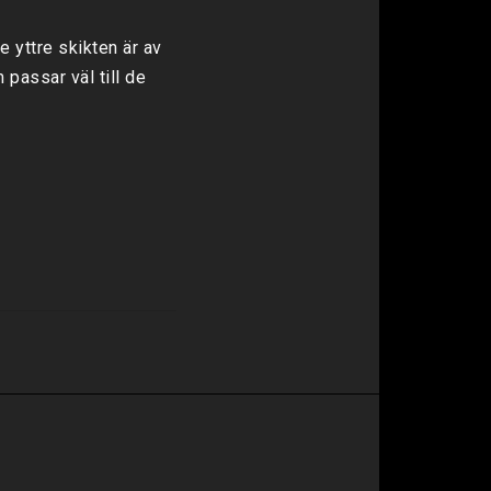
yttre skikten är av 
passar väl till de 