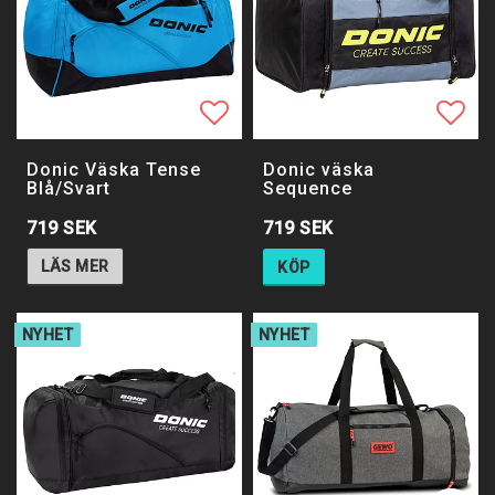
Lägg till i favoritlistan
Lägg 
Donic Väska Tense
Donic väska
Blå/Svart
Sequence
719 SEK
719 SEK
LÄS MER
KÖP
NYHET
NYHET