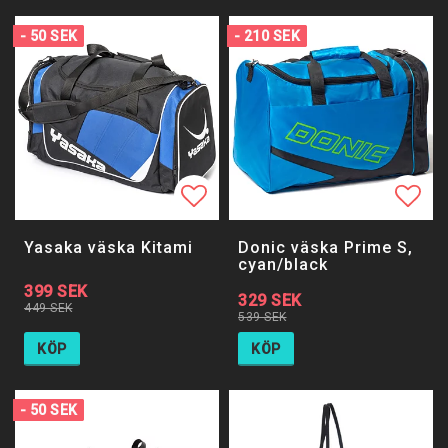
- 50 SEK
- 210 SEK
Lägg till i favoritlistan
Lägg 
Yasaka väska Kitami
Donic väska Prime S,
cyan/black
399 SEK
329 SEK
449 SEK
539 SEK
KÖP
KÖP
- 50 SEK