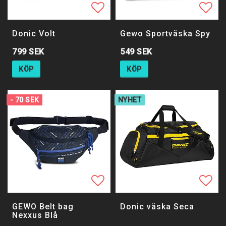
Lägg till i favoritlistan
Lägg 
Lägg 
Donic Volt
Gewo Sportväska Spy
799 SEK
549 SEK
KÖP
KÖP
- 70 SEK
NYHET
Lägg till i favoritlistan
Lägg 
GEWO Belt bag
Donic väska Seca
Nexxus Blå