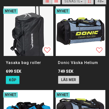
SENASTE
48
NYHET
NYHET
Lägg till i favoritlistan
Lägg till i favoritlistan
Lägg 
Yasaka bag roller
Donic Väska Helium
749 SEK
699 SEK
LÄS MER
KÖP
NYHET
NYHET