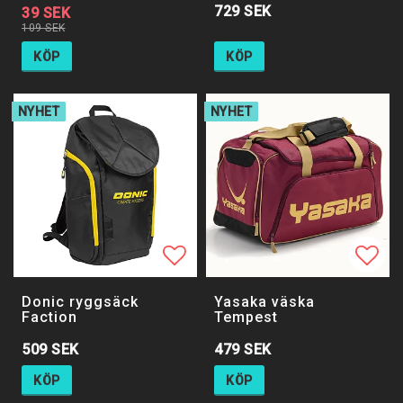
729 SEK
39 SEK
109 SEK
KÖP
KÖP
NYHET
NYHET
Lägg till i favoritlistan
Lägg 
Donic ryggsäck
Yasaka väska
Faction
Tempest
509 SEK
479 SEK
KÖP
KÖP