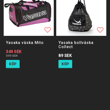
Lägg till i favoritlistan
Lägg 
Yasaka väska Mito
Yasaka bollväska
Collect
349 SEK
89 SEK
399 SEK
KÖP
KÖP