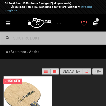
Fri frakt över 1249:- inom Sverige
(Ej skrymmande)
Är du med i en BTK? Kontakta oss för erbjudanden!
info@pp-
pingis.se
0
Toggle
navigation
Stommar
Andro
SENASTE
48
- 150 SEK