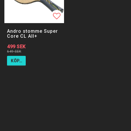
Lägg till i favoritlistan
Andro stomme Super
Core CL All+
499 SEK
649 SEK
KÖP…