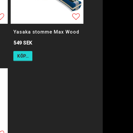
ägg till i favoritlistan
ägg till i favoritlistan
Lägg till i favorit
Yasaka stomme Max Wood
549 SEK
KÖP…