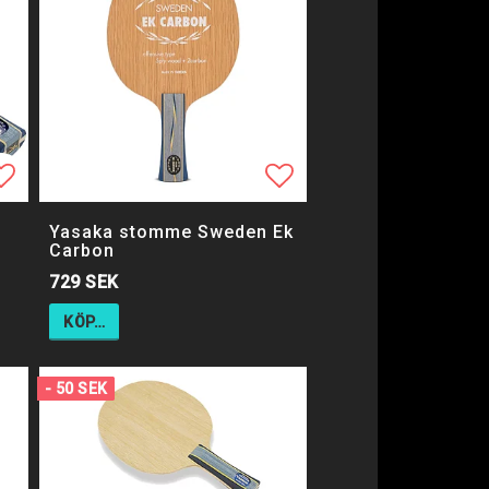
ägg till i favoritlistan
Lägg till i favorit
Lägg till i favorit
Yasaka stomme Sweden Ek
Carbon
729 SEK
KÖP…
- 50 SEK