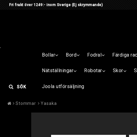
Fri frakt över 1249:- inom Sverige
(Ej skrymmande) Är du me
Bollar
Bord
Fodral
Färdiga ra
Nätställningar
Robotar
Skor
S
Joola utförsäljning
SÖK
Stommar
Yasaka