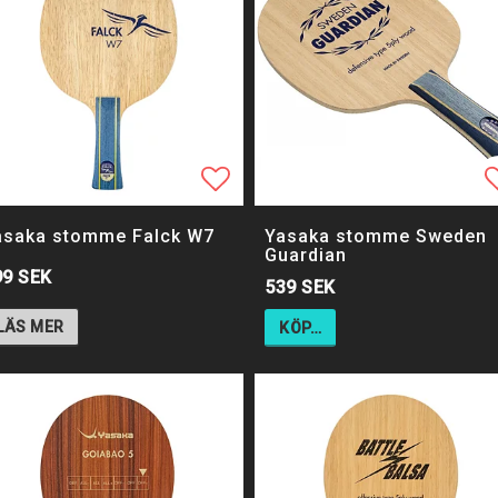
ll i favoritlistan
Lägg till i favoritlistan
Lägg till i favoritlistan
L
asaka stomme Falck W7
Yasaka stomme Sweden
Guardian
99 SEK
539 SEK
LÄS MER
KÖP…