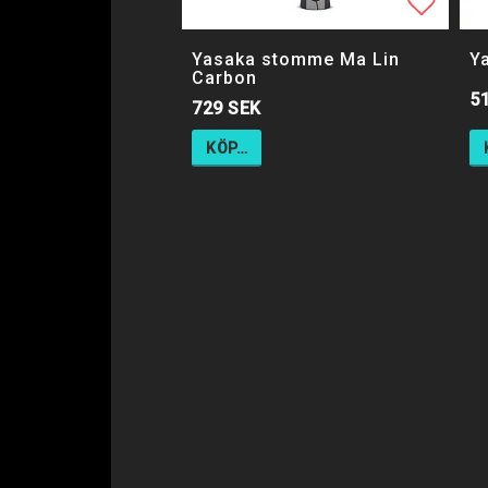
Lägg ti
Lägg ti
Yasaka stomme Ma Lin
Y
Carbon
5
729 SEK
KÖP…