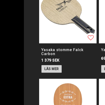
Lägg ti
Yasaka stomme Falck
Y
Carbon
6
1 379 SEK
LÄS MER