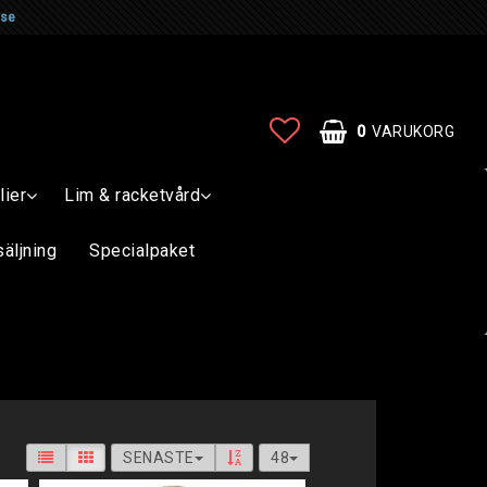
.se
0
VARUKORG
lier
Lim & racketvård
säljning
Specialpaket
SENASTE
48