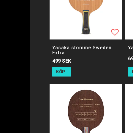
Lägg ti
Lägg ti
Yasaka stomme Sweden
Y
Extra
6
499 SEK
KÖP…