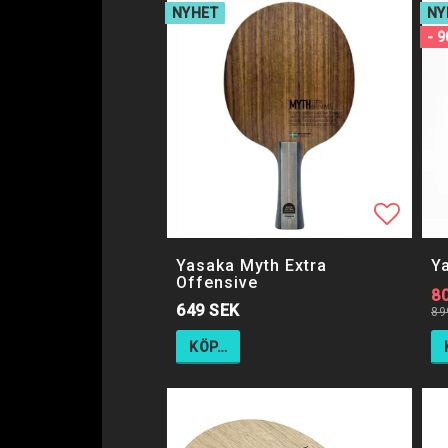
NYHET
NY
- 
Lägg ti
Lägg ti
Yasaka Myth Extra
Y
Offensive
8
649 SEK
89
KÖP…