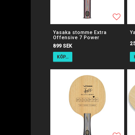
Lägg ti
Lägg ti
Yasaka stomme Extra
Y
Offensive 7 Power
2
899 SEK
KÖP…