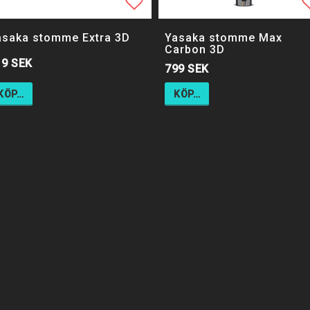
ll i favoritlistan
ll i favoritlistan
Lägg till i favoritlistan
L
L
asaka stomme Extra 3D
Yasaka stomme Max
Carbon 3D
19 SEK
799 SEK
KÖP…
KÖP…