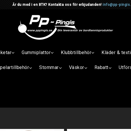
d i en BTK? Kontakta oss för erbjudanden!
info@pp-pingis
cketar
Gummiplattor
Klubbtillbehör
Kläder & texti
pelartillbehör
Stommar
Väskor
Rabatt
Utför