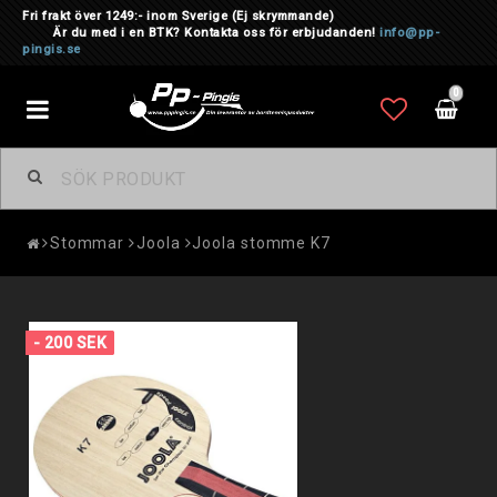
Fri frakt över 1249:- inom Sverige
(Ej skrymmande)
Är du med i en BTK? Kontakta oss för erbjudanden!
info@pp-
pingis.se
0
Toggle
navigation
Stommar
Joola
Joola stomme K7
- 200 SEK