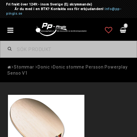
Fri frakt över 1249:- inom Sverige
(Ej skrymmande)
Är du med i en BTK? Kontakta oss för erbjudanden!
info@pp-
pingis.se
0
Toggle
navigation
Stommar
Donic
Donic stomme Persson Powerplay
Senso V1