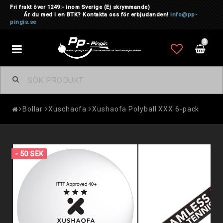
Fri frakt över 1249:- inom Sverige
(Ej skrymmande)
Är du med i en BTK? Kontakta oss för erbjudanden!
info@pp-
pingis.se
0
Toggle
navigation
Bollar
Xuschaofa
Xushaofa Polyball XXX 6-pack
- 50 SEK