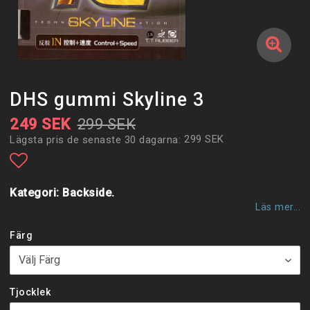
DHS gummi Skyline 3
249 SEK
299 SEK
299 SEK
Lägsta pris de senaste 30 dagarna
Lägg till i favoritlistan
Kategori: Backside.
Läs mer...
Färg
Tjocklek