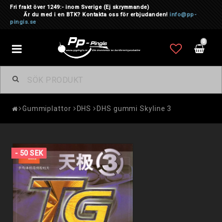
Fri frakt över 1249:- inom Sverige
(Ej skrymmande)
Är du med i en BTK? Kontakta oss för erbjudanden!
info@pp-
pingis.se
0
Toggle
navigation
Gummiplattor
DHS
DHS gummi Skyline 3
- 50 SEK