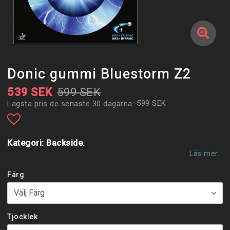
Donic gummi Bluestorm Z2
539 SEK
599 SEK
599 SEK
Lägsta pris de senaste 30 dagarna
Lägg till i favoritlistan
Kategori: Backside.
Läs mer...
Färg
Tjocklek