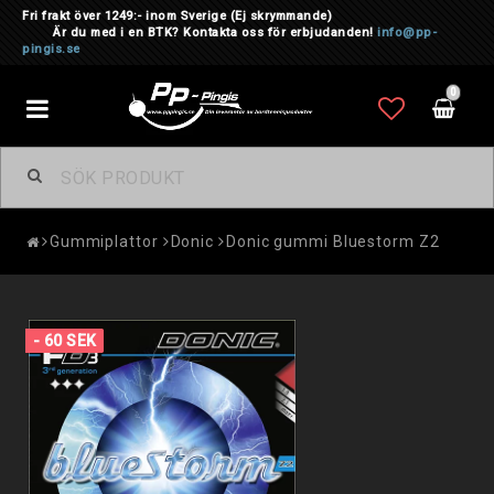
Fri frakt över 1249:- inom Sverige
(Ej skrymmande)
Är du med i en BTK? Kontakta oss för erbjudanden!
info@pp-
pingis.se
0
Toggle
navigation
Gummiplattor
Donic
Donic gummi Bluestorm Z2
- 60 SEK