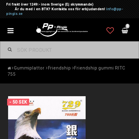
Fri frakt över 1249:- inom Sverige
(Ej skrymmande)
Är du med i en BTK? Kontakta oss för erbjudanden!
info@pp-
pingis.se
0
Toggle
navigation
Gummiplattor
Friendship
Friendship gummi RITC
755
- 50 SEK