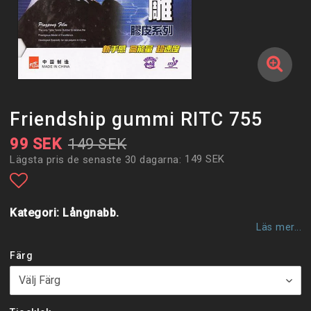
Friendship gummi RITC 755
99 SEK
149 SEK
149 SEK
Lägsta pris de senaste 30 dagarna
Lägg till i favoritlistan
Kategori: Långnabb.
Läs mer...
Färg