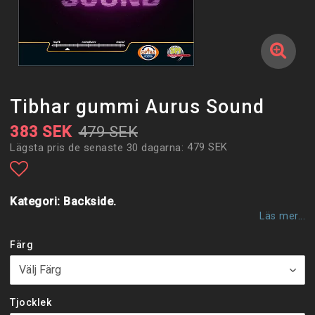
Tibhar gummi Aurus Sound
383 SEK
479 SEK
479 SEK
Lägsta pris de senaste 30 dagarna
Lägg till i favoritlistan
Kategori: Backside.
Läs mer...
Färg
Tjocklek