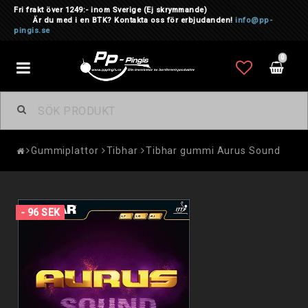
Fri frakt över 1249:- inom Sverige
(Ej skrymmande)
Är du med i en BTK? Kontakta oss för erbjudanden!
info@pp-
pingis.se
0
Toggle
navigation
Gummiplattor
Tibhar
Tibhar gummi Aurus Sound
- 96 SEK