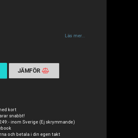
favoritlistan
Läs mer...
JÄMFÖR
med kort
varar snabbt!
 1249:- inom Sverige (Ej skrymmande)
cebook
na och betala i din egen takt