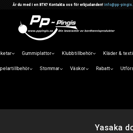
d i en BTK? Kontakta oss för erbjudanden!
info@pp-pingis
cketar
Gummiplattor
Klubbtillbehör
Kläder & texti
pelartillbehör
Stommar
Väskor
Rabatt
Utför
Yasaka d