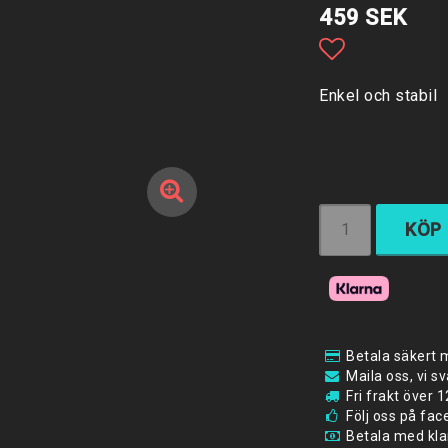
459 SEK
Lägg till i 
Enkel och stabil
KÖP
Betala säkert 
Maila oss, vi s
Fri frakt över
Följ oss på fa
Betala med klar