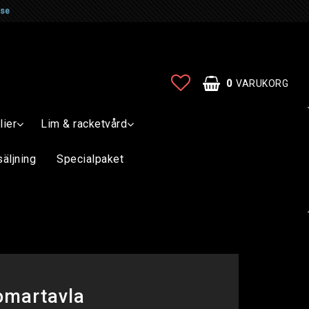
.se
0
VARUKORG
lier
Lim & racketvård
säljning
Specialpaket
omartavla