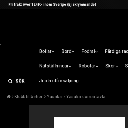
Fri frakt över 1249:- inom Sverige
(Ej skrymmande) Är du me
Bollar
Bord
Fodral
Färdiga ra
Nätställningar
Robotar
Skor
S
Joola utförsäljning
SÖK
Klubbtillbehör
Yasaka
Yasaka domartavla