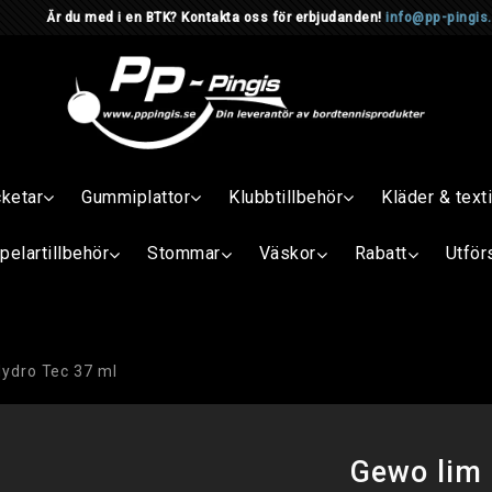
d i en BTK? Kontakta oss för erbjudanden!
info@pp-pingis
cketar
Gummiplattor
Klubbtillbehör
Kläder & texti
pelartillbehör
Stommar
Väskor
Rabatt
Utför
ydro Tec 37 ml
Gewo lim 