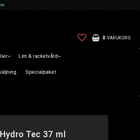
.se
0
VARUKORG
lier
Lim & racketvård
säljning
Specialpaket
Hydro Tec 37 ml