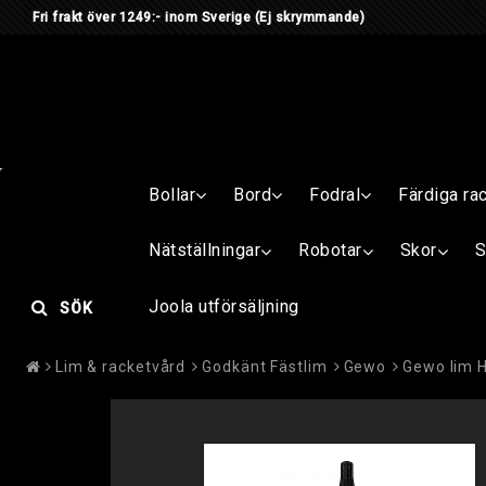
Fri frakt över 1249:- inom Sverige
(Ej skrymmande) Är du me
Bollar
Bord
Fodral
Färdiga ra
Nätställningar
Robotar
Skor
S
Joola utförsäljning
SÖK
Lim & racketvård
Godkänt Fästlim
Gewo
Gewo lim H