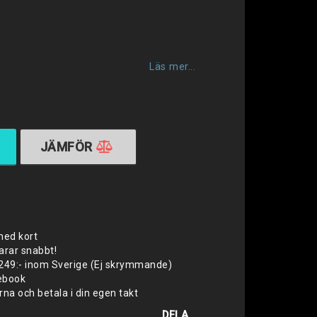
favoritlistan
Läs mer...
JÄMFÖR
med kort
varar snabbt!
 1249:- inom Sverige (Ej skrymmande)
cebook
na och betala i din egen takt
DELA