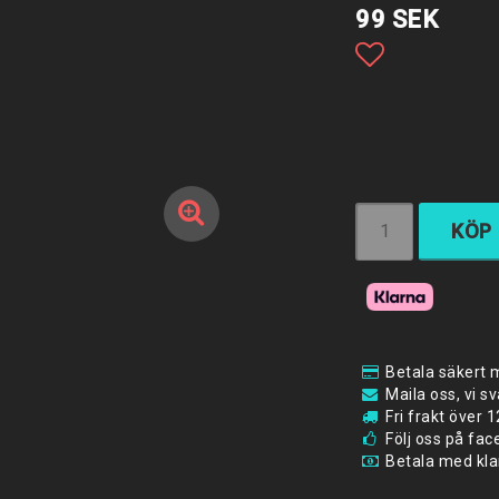
99 SEK
Lägg till i 
KÖP
Betala säkert 
Maila oss, vi s
Fri frakt över
Följ oss på fa
Betala med klar