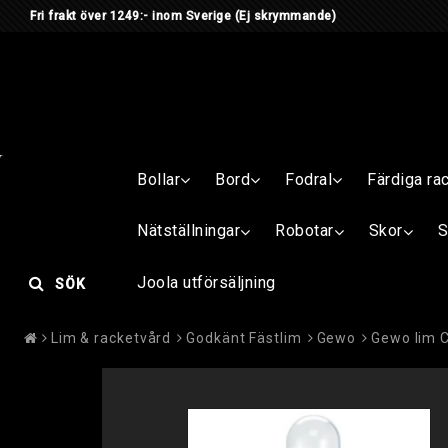
Fri frakt över 1249:- inom Sverige
(Ej skrymmande) Är du me
Bollar
Bord
Fodral
Färdiga ra
Nätställningar
Robotar
Skor
S
Joola utförsäljning
SÖK
Lim & racketvård
Godkänt Fästlim
Gewo
Gewo lim C