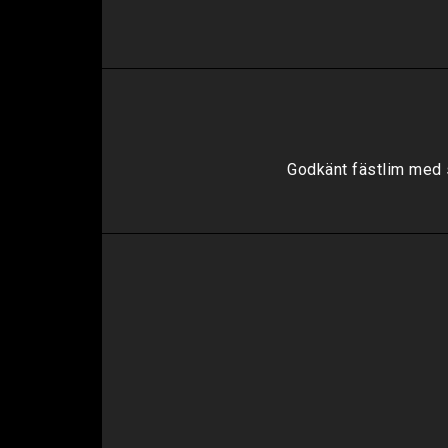
Godkänt fästlim med 