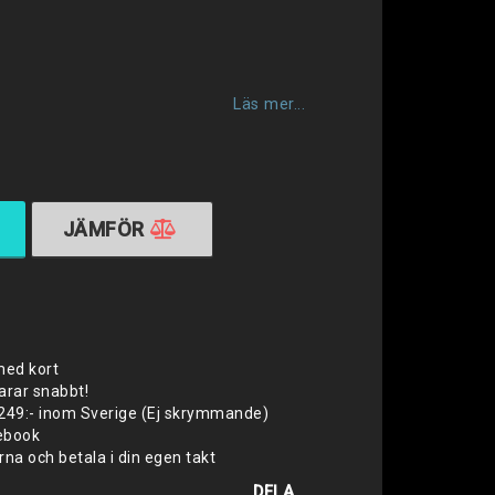
favoritlistan
Läs mer...
JÄMFÖR
med kort
varar snabbt!
 1249:- inom Sverige (Ej skrymmande)
cebook
na och betala i din egen takt
DELA