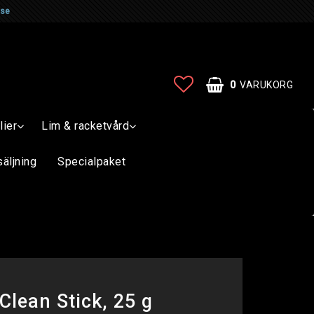
.se
0
VARUKORG
lier
Lim & racketvård
säljning
Specialpaket
Clean Stick, 25 g