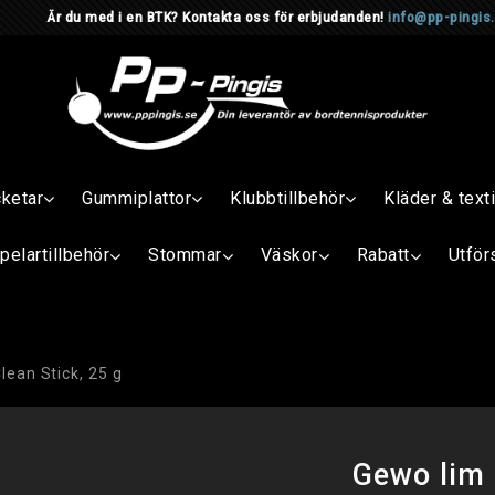
d i en BTK? Kontakta oss för erbjudanden!
info@pp-pingis
cketar
Gummiplattor
Klubbtillbehör
Kläder & texti
pelartillbehör
Stommar
Väskor
Rabatt
Utför
lean Stick, 25 g
Gewo lim 