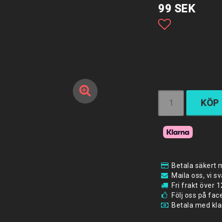
99 SEK
Lägg till i 
KÖP
Betala säkert 
Maila oss, vi s
Fri frakt över
Följ oss på fa
Betala med klar