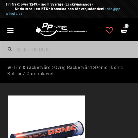
Fri frakt över 1249:- inom Sverige
(Ej skrymmande)
Är du med i en BTK? Kontakta oss för erbjudanden!
info@pp-
pingis.se
0
Toggle
navigation
Lim & racketvård
Övrig Racketvård
Donic
Donic
Bollrör / Gummikavel