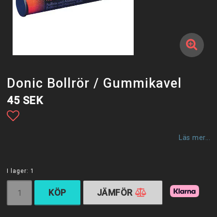
Donic Bollrör / Gummikavel
45 SEK
Lägg till i favoritlistan
Läs mer...
I lager: 1
KÖP
JÄMFÖR