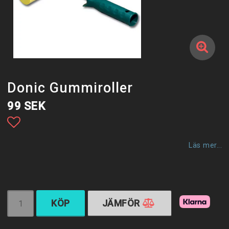
Donic Gummiroller
99 SEK
Lägg till i favoritlistan
Läs mer...
KÖP
JÄMFÖR